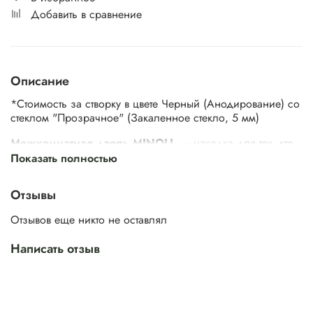
Добавить в сравнение
Описание
*Стоимость за створку в цвете Черный (Анодирование) со
стеклом "Прозрачное" (Закаленное стекло, 5 мм)
Межкомнатная дверь MINOLI
— находка для тех, кто
ценит стильный, функциональный интерьер с
Показать полностью
минималистичными акцентами. Ее главная особенность —
большая поверхность стекла, через которое свет
Отзывы
проникает в комнату. Это оживляет интерьер и улучшает
атмосферу в помещении.
Отзывов еще никто не оставлял
Написать отзыв
Ничего лишнего — только свет, который способствует
расслаблению, улучшает настроение и повышает
продуктивность. Гармония уюта и современных тенденций.
Дверь MINOLI идеальна для рабочего кабинета или