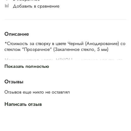
Добавить в сравнение
Описание
*Стоимость за створку в цвете Черный (Анодирование) со
стеклом "Прозрачное" (Закаленное стекло, 5 мм)
Межкомнатная дверь MINOLI
— находка для тех, кто
ценит стильный, функциональный интерьер с
Показать полностью
минималистичными акцентами. Ее главная особенность —
большая поверхность стекла, через которое свет
Отзывы
проникает в комнату. Это оживляет интерьер и улучшает
атмосферу в помещении.
Отзывов еще никто не оставлял
Написать отзыв
Ничего лишнего — только свет, который способствует
расслаблению, улучшает настроение и повышает
продуктивность. Гармония уюта и современных тенденций.
Дверь MINOLI идеальна для рабочего кабинета или