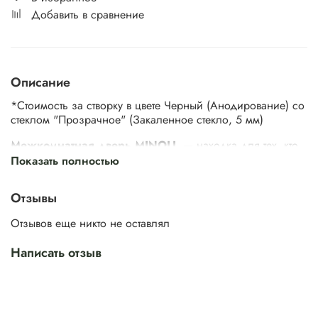
Добавить в сравнение
Описание
*Стоимость за створку в цвете Черный (Анодирование) со
стеклом "Прозрачное" (Закаленное стекло, 5 мм)
Межкомнатная дверь MINOLI
— находка для тех, кто
ценит стильный, функциональный интерьер с
Показать полностью
минималистичными акцентами. Ее главная особенность —
большая поверхность стекла, через которое свет
Отзывы
проникает в комнату. Это оживляет интерьер и улучшает
атмосферу в помещении.
Отзывов еще никто не оставлял
Написать отзыв
Ничего лишнего — только свет, который способствует
расслаблению, улучшает настроение и повышает
продуктивность. Гармония уюта и современных тенденций.
Дверь MINOLI идеальна для рабочего кабинета или