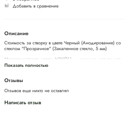
Добавить в сравнение
Описание
Стоимость за створку в цвете Черный (Анодирование) со
стеклом "Прозрачное" (Закаленное стекло, 5 мм)
Межкомнатная дверь MINOLI
— находка для тех, кто
ценит стильный, функциональный интерьер с
Показать полностью
минималистичными акцентами. Ее главная особенность —
большая поверхность стекла, через которое свет
Отзывы
проникает в комнату. Это оживляет интерьер и улучшает
атмосферу в помещении.
Отзывов еще никто не оставлял
Написать отзыв
Ничего лишнего — только свет, который способствует
расслаблению, улучшает настроение и повышает
продуктивность. Гармония уюта и современных тенденций.
Дверь MINOLI идеальна для рабочего кабинета или