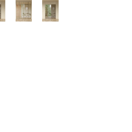
Возможность изготовле
Высота:
от 1900 д
Ширина:
от 400 до
Цвет
Черный, П
профиля:
Виды
применяемых
стекол:
Прозрачно
Закаленное в
Белое сати
цветах:
Белое сат
тонирован
Триплекс в
Прозрачн
цветах: