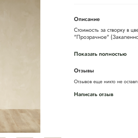
Описание
Стоимость за створку в ц
"Прозрачное" (Закаленно
Межкомнатная дверь 
Показать полностью
функциональный интерьер
особенность — большая по
комнату. Это оживляет ин
Отзывы
Отзывов еще никто не остав
Написать отзыв
Ничего лишнего — только
улучшает настроение и по
современных тенденций.
или расслабленной гостин
атрибут интерьера, и вмес