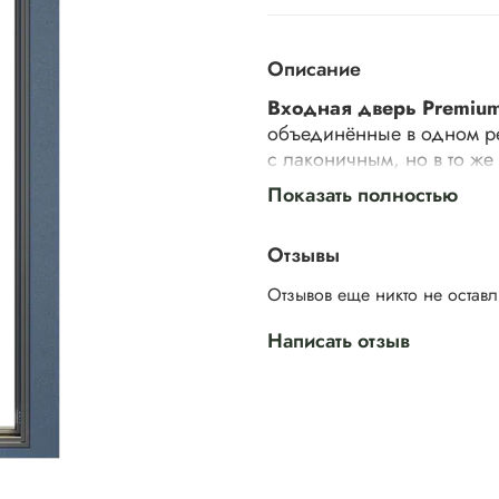
Описание
Входная дверь Premium
объединённые в одном р
с лаконичным, но в то ж
Показать полностью
Premium MP 3.1 — оптима
фурнитура, детали. Вам 
Отзывы
комплектацией. Нужно ли
Отзывов еще никто не остав
Доступна стилизация под
что позволяет создавать
Написать отзыв
Premium MP 3.1 обеспечив
но и эстетическое единст
Уплотнение Schlegel