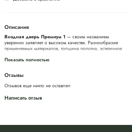
Описание
Входная дверь Премиум 1
— своим названием
уверенно заявляет о высоком качестве. Разнообразие
применяемых материалов, толщина полотна, эстетичное
оформление — все это указывает на премиальность.
Показать полностью
Дверь Премиум 1 обладает высокими показателями по
Отзывы
взломостойкости, шумо и теплоизоляции. Надежная
система уплотнителей «Magnet» обеспечивает полную
Отзывов еще никто не оставлял
герметичность вашей квартиры. Грамотный выбор для
всех, кому важна безопасность дома и семьи.
Написать отзыв
А чтобы усилить дизайн, оформите внутреннюю панель
Премиум под межкомнатную дверь ESTET. Продуманное,
но простое решение, которое сделает интерьер более
гармоничным.