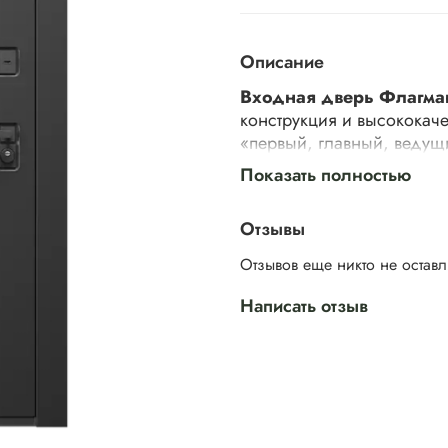
Описание
Входная дверь Флагма
конструкция и высококач
«первый, главный, ведущи
определению на все 100
Показать полностью
Отзывы
Три контура уплотнения 
Отзывов еще никто не остав
посторонних звуков, созд
доме. Изоляционные хара
Написать отзыв
использованию минерально
воздействию окружающей 
соответствующими 4 класс
броненакладки Квадро и 
Высота:
2050 
Ширина:
860 / 