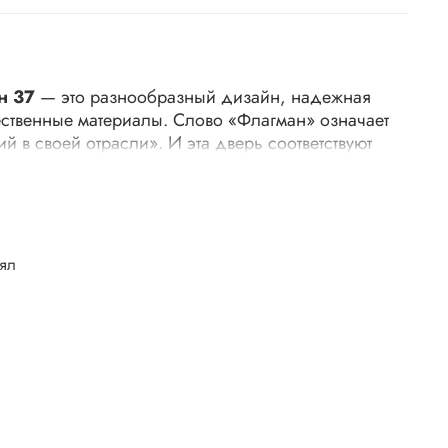
н 37
— это разнообразный дизайн, надежная
ественные материалы. Слово «Флагман» означает
й в своей отрасли». И эта дверь соответствуют
%.
обеспечивают хорошую теплоизоляцию и защиту от
лял
авая комфортную атмосферу уюта и уединения в
ктеристики достигаются благодаря
го уплотнителя, устойчивого к влаге и
среды. Безопасность обеспечена замками,
у безопасности. Также используются
трехригельная противовзломная система.
мм
960 мм