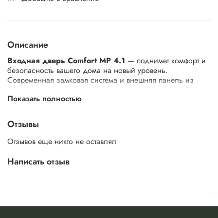
Описание
Входная дверь Comfort MP 4.1
— поднимет комфорт и
безопасность вашего дома на новый уровень.
Современная замковая система и внешняя панель из
прочного металла гарантируют надежность и долгий срок
Показать полностью
службы. А возможность оформить внутреннюю панель в
виде межкомнатной двери ESTET открывает новые пути
для дизайна.
Отзывы
Отзывов еще никто не оставлял
Comfort MP 4.1 — это качественный и простой выбор.
Больше не нужно тратить много времени на подбор
Написать отзыв
замков, ручек и деталей. Эта дверь — готовое
комплексное решение, с сочетающейся фурнитурой.
Нужно выбрать лишь ее цвет и внешний вид внутренней
панели. Дверь, объединяющая в себе стиль,
безопасность и удобство.