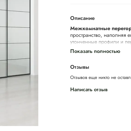
Описание
Межкомнатные перего
пространство, наполняя е
утонченные профили и пе
Показать полностью
Алюминиевый профиль сд
Отзывы
авиастроения. В этой сфе
Отзывов еще никто не остав
конструкции, что нашло о
Дополнительную стойкост
Написать отзыв
защищает от коррозии, с
Раздвижной механизм отк
перегородку в интерьеры
изящностью и функциона