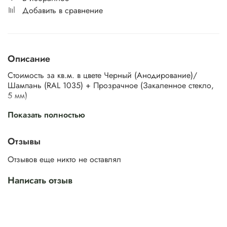
Добавить в сравнение
Описание
Стоимость за кв.м. в цвете Черный (Анодирование)/
Шампань (RAL 1035) + Прозрачное (Закаленное стекло,
5 мм)
Распашные алюминиевые перегородки MINOLI
—
Показать полностью
стильный вариант зонирования пространства. Она
поможет быстро перепланировать комнату и обеспечит
Отзывы
комфорт в вашем доме. Благодаря большой площади
остекления в помещении создается эффект открытого
Отзывов еще никто не оставлял
пространства, а внутрь огороженного помещения будет
проникать много света.
Написать отзыв
Особенности: