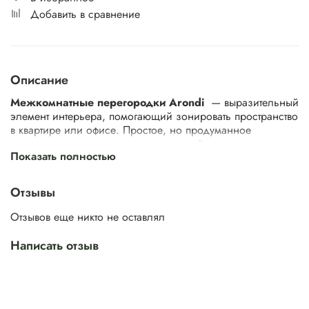
Добавить в сравнение
Описание
Межкомнатные перегородки Arondi
— выразительный
элемент интерьера, помогающий зонировать пространство
в квартире или офисе. Простое, но продуманное
решение, которое станет альтернативой возведению
Показать полностью
стены.
Отзывы
Каркас перегородки выполнен из экологически чистого
Отзывов еще никто не оставлял
древесного материала. Для остекления используется 3-х
компонентное стекло триплекс толщиной 8 мм. Оно
Написать отзыв
выдерживает самые высокие механические нагрузки и
остаётся безопасным даже при сильных ударах,
удерживая осколки внутри себя.