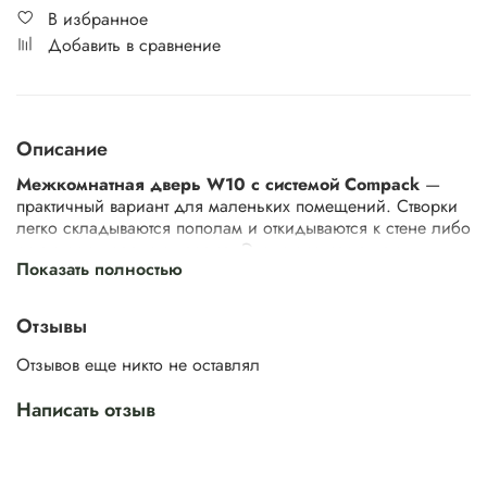
В избранное
Добавить в сравнение
Описание
Межкомнатная дверь W10 с системой Compack
—
практичный вариант для маленьких помещений. Створки
легко складываются пополам и откидываются к стене либо
остаются в дверном проеме. Экономия места при
Показать полностью
открывании — 40%.
Отзывы
Система Compack способна гармонично вписаться в
любой интерьер. Это комбинация эргономичности и
Отзывов еще никто не оставлял
широких возможностей в дизайне. Многообразие
отделок и цветовых решений позволяет создать
Написать отзыв
уникальное решение, которое усилит преимущества
помещения.