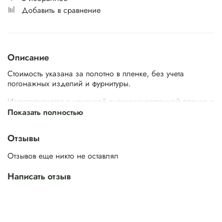
Добавить в сравнение
Описание
Стоимость указана за полотно в пленке, без учета
погонажных изделий и фурнитуры.
Изготавливается в немецкой высококачественной пленке и
эмали по палитре RAL.
Показать полностью
Техническая информация:
Отзывы
Стандартные
Нестандартные
Панели на метал
Размеры
размеры
двери
Толщина,
Отзывов еще никто не оставлял
мм
Ширина,
Высота,
Ширина,
Высота,
Внутренняя
Нару
мм
мм
мм
мм
Написать отзыв
600/
650/
2100/
● (16 мм с
700/
1900/
750/
38 мм
2200/
обк. До 6
-
800/
2000
850/
2300
мм)
900
950