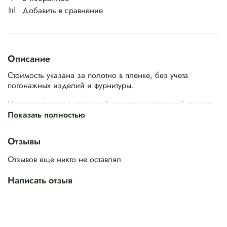
Добавить в сравнение
Описание
Стоимость указана за полотно в пленке, без учета
погонажных изделий и фурнитуры.
Изготавливается в немецкой высококачественной пленке
или в эмали по палитре RAL.
Показать полностью
Стандартные Размеры
Нестандартные разм
Толщина,
Отзывы
мм
Ширина, мм
Высота, мм
Ширина, мм
Высота,
2050/ 2
400/ 500/
1800/ 1850/
450/ 550/
Отзывов еще никто не оставлял
2150/ 2
42 мм
600/ 700/
1900/ 1950/
650/ 750/
2250/ 
800/ 900
2000
850/ 950
Написать отзыв
2350