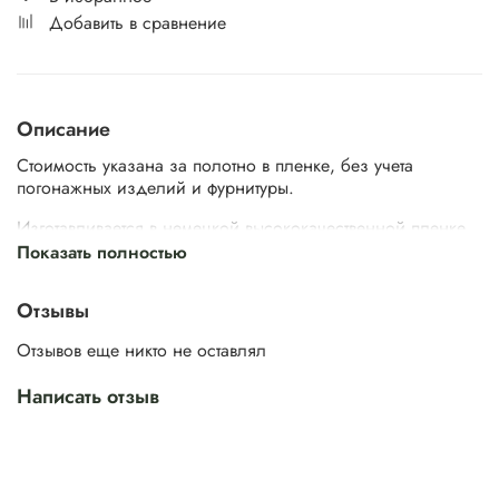
Добавить в сравнение
Описание
Стоимость указана за полотно в пленке, без учета
погонажных изделий и фурнитуры.
Изготавливается в немецкой высококачественной пленке
или в эмали по палитре RAL.
Показать полностью
Отзывы
Толщина,
Стандартные Размеры
Нестандартные разм
Отзывов еще никто не оставлял
мм
Ширина, мм
Высота, мм
Ширина, мм
Высота,
2050/ 2
500/ 600/
1800/ 1850/
550/ 650/
Написать отзыв
2150/ 2
42 мм
700/ 800/
1900/ 1950/
750/ 850/
2200/ 
900
2000
950
2350