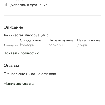
Добавить в сравнение
Описание
Техническая информация :
Стандартные
Нестандартные
Панели на метал
Размеры
размеры
двери
Толщина,
мм
Ширина,
Высота,
Ширина,
Высота,
Внутренняя
Нару
Показать полностью
мм
мм
мм
мм
400/
450/
1900/
500/
550/
Отзывы
1950/
● (22 мм
600/
650/
2200/
38 мм
2000/
с обк. До
-
Отзывов еще никто не оставлял
700/
750/
2300
2050/
10 мм)
800/
850/
2100
Написать отзыв
900
950
Стоимость указана за полотно в пленке, без учета
погонажных изделий и фурнитуры.