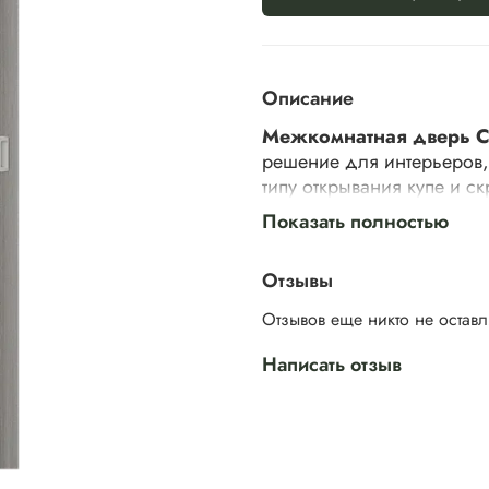
Описание
Межкомнатная дверь Сте
решение для интерьеров,
типу открывания купе и 
экономия пространства.
Показать полностью
При открывании дверь бе
Отзывы
освобождая место спереди
Отзывов еще никто не остав
сливаться со стеной и ст
интерьер любого стиля. Т
Написать отзыв
систему в жилых помещен
сможете легко адаптиров
особенности пространства