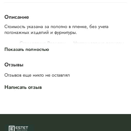
Описание
Стоимость указана за полотно в пленке, без учета
погонажных изделий и фурнитуры.
Стандартные Размеры
Нестандартные размеры
Показать полностью
Ширина,
Ширина,
Высота, мм
Высота, мм
мм
мм
400/ 500/
1800/ 1850/
450/ 550/
2100/ 2150/
Отзывы
Стелла
600/ 700/
1900/ 1950/
650/ 750/
2200/ 2250/
3ML
800/ 900
2000/ 2050
850/ 950
2300/ 2350
Отзывов еще никто не оставлял
Изготавливается в немецкой высококачественной пленке
или в эмали по палитре RAL.
Написать отзыв