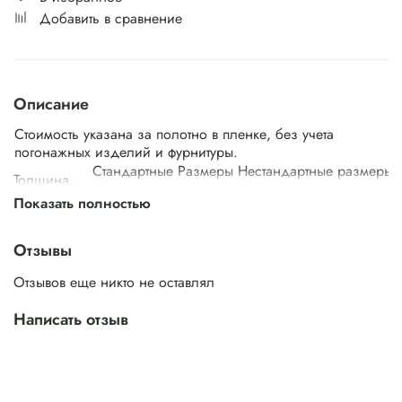
Добавить в сравнение
Описание
Стоимость указана за полотно в пленке, без учета
погонажных изделий и фурнитуры.
Стандартные Размеры
Нестандартные размеры
Толщина,
Ширина,
Ширина,
мм
Высота, мм
Высота, мм
Показать полностью
мм
мм
400/
450/
500/
от 1700 до
550/
от 2060 до
Отзывы
38 мм
600/
2050 мм
650/
2500 мм (шаг
700/
(шаг 10 мм)
750/
10 мм)
Отзывов еще никто не оставлял
800/ 900
850/ 950
Написать отзыв