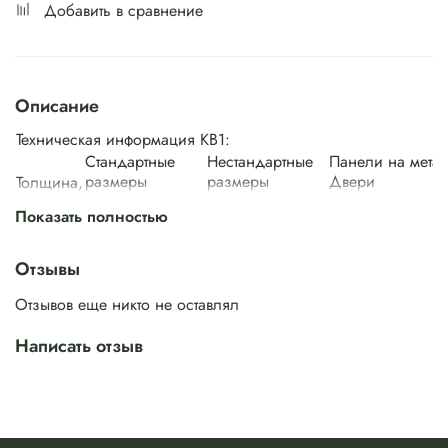
Добавить в сравнение
Описание
Техническая информация KB1:
Стандартные
Нестандартные
Панели на метал
размеры
размеры
Двери
Толщина,
мм
Ширина,
Высота,
Ширина,
Высота,
Внутренняя
Нару
Показать полностью
мм
мм
мм
мм
500/
550/
1800/
600/
650/
1900/
Отзывы
38 мм
700/
2000
750/
2100/
● 16 мм
-
Отзывов еще никто не оставлял
800/
850/
2200/
900
950
2300
Написать отзыв
Стоимость указана за полотно в пленке, без учета
погонажных изделий и фурнитуры.
Изготавливается в немецкой высококачественной пленке
или в эмали по палитре RAL.