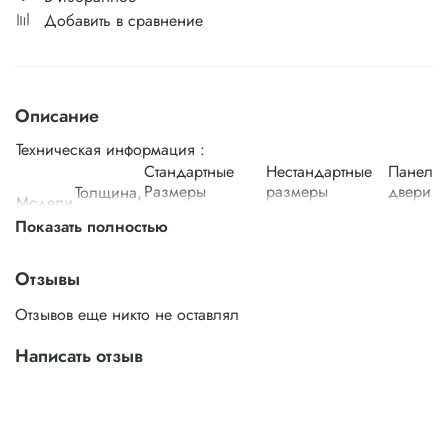
Добавить в сравнение
Описание
Техническая информация :
Стандартные
Нестандартные
Панели 
Размеры
размеры
двери
Толщина,
Модели
мм
Ширина,
Высота,
Ширина,
Высота,
Внутрен
Показать полностью
мм
мм
мм
мм
400/
450/
500/
550/
Отзывы
600/
650/
GE9
-
Отзывов еще никто не оставлял
700/
750/
2100/
800/
850/
1900/
38 мм
2200/
Написать отзыв
900
950
2000
2300
600/
650/
GEM,
700/
750/
-
Deco
800/
850/
900
950