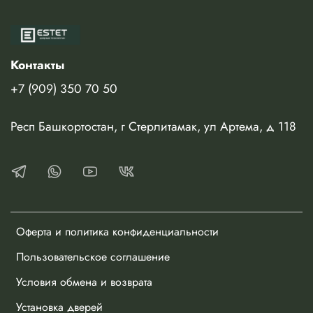
- При заказе ширин 400 вместо фигурной филенки будет гла
- При заказе двери шириной менее 550 мм модель изготавл
- При заказе системы "Shift" монтажный брус необходимо 
мм с наличниками 10 мм, 78 мм с наличниками 16 мм.
Контакты
- Примечание: При заказе стекла Сияние, по умолчанию пр
Стоимость указана за полотно в пленке, без учета
+7 (909) 350 70 50
погонажных изделий и фурнитуры.
Респ Башкортостан, г Стерлитамак, ул Артема, д 118
Оферта и политика конфиденциальности
Пользовательское соглашение
Условия обмена и возврата
Установка дверей