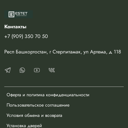
2300
Стоимость указана за полотно в пленке, без учета
погонажных изделий и фурнитуры.
Изготавливается в немецкой высококачественной пленке
Контакты
или в эмали по палитре RAL.
+7 (909) 350 70 50
Респ Башкортостан, г Стерлитамак, ул Артема, д 118
Оферта и политика конфиденциальности
Пользовательское соглашение
Условия обмена и возврата
Установка дверей