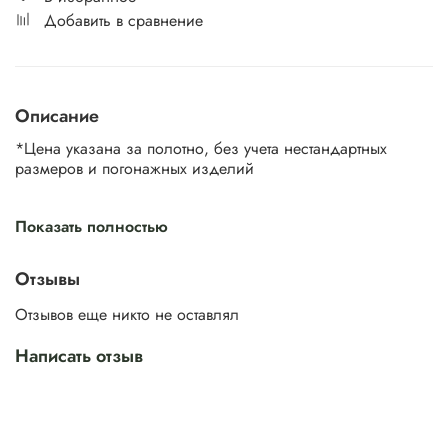
Добавить в сравнение
Описание
*Цена указана за полотно, без учета нестандартных
размеров и погонажных изделий
Показать полностью
Стандартные размеры
Модели
Толщина, мм
Ширина,
Высота, мм
Отзывы
мм
400/ 500/
1800/ 1850/
RV9
Отзывов еще никто не оставлял
38 мм
600/ 700/
1900/ 1950/
RV9M
800/ 900
2000/ 2050
Написать отзыв