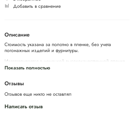
Добавить в сравнение
Описание
Стоимость указана за полотно в пленке, без учета
погонажных изделий и фурнитуры.
Изготавливается в немецкой высококачественной пленке.
Показать полностью
Стандартные
Нестандартны
Толщина,
Размеры
Модели
Отзывы
мм
Ширина,
Высота,
Ширина, мм
мм
мм
Отзывов еще никто не оставлял
500/
550/ 650/
600/
1900/
BR6
38 мм
750/ 850/
Написать отзыв
700/
2000
950
800/ 900