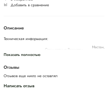
Добавить в сравнение
Описание
Техническая информация:
Нестанда
Стандартные Размеры
размеры
Толщина,
Показать полностью
Модели
мм
Высота,
Ширина,
Ширина, мм
мм
мм
Отзывы
ArchDesign1
Отзывов еще никто не оставлял
Написать отзыв
ArchDesign2
1800/
650/
1850/
750/
38 мм
600/700/800/900
1900/
ArchDesign3
850/