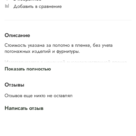
Добавить в сравнение
Описание
Стоимость указана за полотно в пленке, без учета
погонажных изделий и фурнитуры.
Изготавливается в немецкой высококачественной пленке
или в эмали по палитре RAL.
Показать полностью
Техническая информация:
Отзывы
Стандартные
Нестандартные
Панели на метал
Размеры
размеры
двери
Толщина,
Отзывов еще никто не оставлял
мм
Ширина,
Высота,
Ширина,
Высота,
Внутренняя
Нару
мм
мм
мм
мм
Написать отзыв
от
400/
от 1700
450/
2060
500/
до
550/
до
600/
2050
650/
● (16 мм с
38 мм
2350
-
700/
мм
750/
обк до 6)
мм