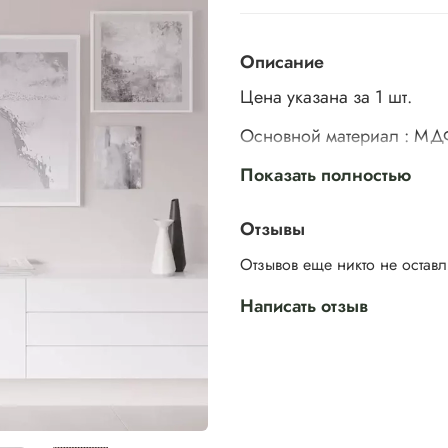
Описание
Цена указана за 1 шт.
Основной материал : МД
Материал поверхности : 
Показать полностью
Высота
38 мм
Отзывы
Ширина
22 мм
Длина
2750 мм
Отзывов еще никто не остав
Предназначены для крепл
Написать отзыв
Возможность комбиниров
Отличный способ визуальн
истирания в помещениях